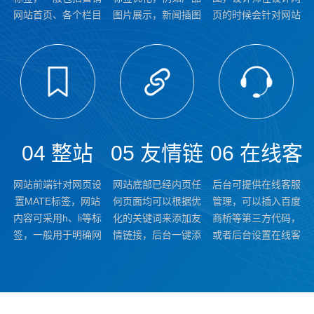
网站首页、各个栏目
图片展示，新闻插图
页的时候会针对网站
置
签优化
网站地图
页、新闻及产品页
片，及新闻的缩略
的整体风格，设置一
面，均可独立去自定
图，相关logo及
个独立的html地图网
义设置。
Banner都可以独立
页。
去设置定义。
04 整站
05 友情链
06 在线客
网站前端针对网页设
网站底部已经内页任
后台可提供在线客服
MATE标
接管理系
服管理系
置MATE标签，网站
何页面均可以根据优
管理，可以插入百度
内容可采用h、li等标
化的关键词来添加友
商桥等第三方代码，
签，一般用于明确网
情链接，后台一键添
或者后台设置在线客
签优化
统
统
页的类型从而在搜索
加，标注颜色和目标
服的QQ号、获取联
引擎抓取的时候很容
链接。
系方式表单等 其它
易识别网页快速定
的在线交流工具。
位。