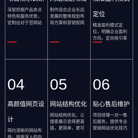
深层挖掘产品卖点
制作适合企业长远
定位
特色和服务优势，
发展的整体规划布
定制出对于您网站
局方案和营销型网
精准盈利模式定
策划精准定位的整
站首页框架策划
位，明确企业盈利
体方案。
图。
方向，定向吸引客
户浏览。
04
05
06
高颜值网页设
网站结构优化
贴心售后维护
网站结构优化，让
项目经理一对一售
计
搜索展示变得更直
后服务，提供专业
接，更简单，更可
营销网站优化技巧
简约清晰的网站布
信。
及整体售后服务体
局，层层深入的内