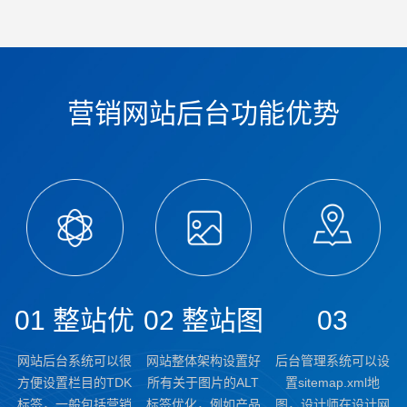
营销网站后台功能优势
01 整站优
02 整站图
03
网站后台系统可以很
网站整体架构设置好
后台管理系统可以设
化标签设
片ALT标
sitemap
方便设置栏目的TDK
所有关于图片的ALT
置sitemap.xml地
标签，一般包括营销
标签优化，例如产品
图，设计师在设计网